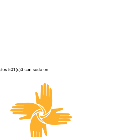
stos 501(c)3 con sede en