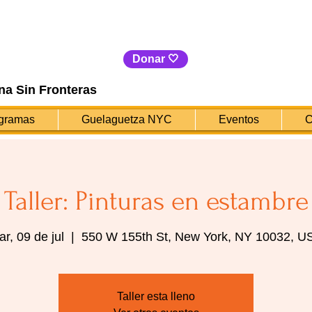
Donar 🤍
na Sin Fronteras
gramas
Guelaguetza NYC
Eventos
C
Taller: Pinturas en estambre
r, 09 de jul
  |  
550 W 155th St, New York, NY 10032, U
Taller esta lleno