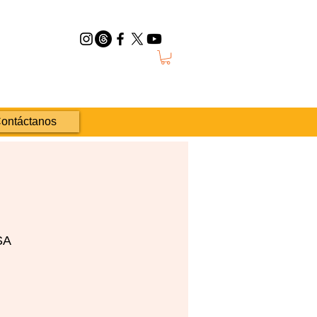
ontáctanos
SA