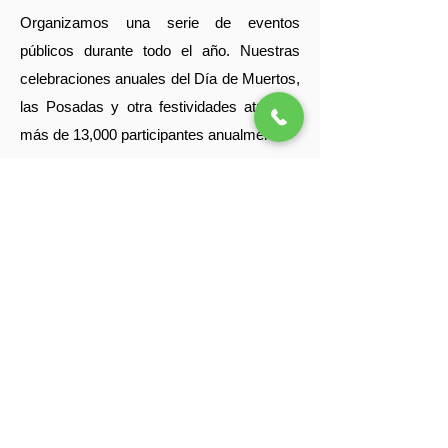
Organizamos una serie de eventos
públicos durante todo el año. Nuestras
celebraciones anuales del Día de Muertos,
las Posadas y otra festividades atraen a
más de 13,000 participantes anualmente.
Mano a Mano: Cultura Mexicana Sin
Fronteras (MexCulture) es una organización
exenta de impuestos 501(c)3 con sede en
Nueva York dedicada a celebrar la cultura
mexicana.
Suscríbete a nuesta lista de correos