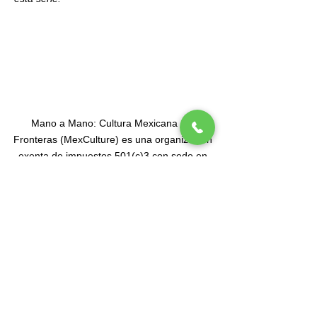
Mano a Mano: Cultura Mexicana Sin
Fronteras (MexCulture) es una organización
exenta de impuestos 501(c)3 con sede en
Nueva York dedicada a celebrar la cultura
mexicana.
Suscríbete a nuesta lista de correos
Tel
(212) 587-3070
•
(212) 587-3071
•
info@manoamano.us
475 Riverside Drive, Suite 434. Nueva York, NY