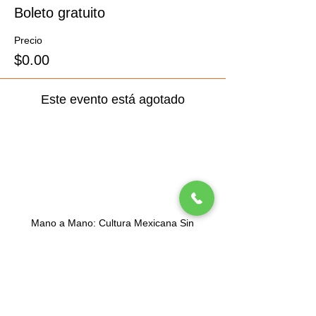
Boleto gratuito
Precio
$0.00
Este evento está agotado
Mano a Mano: Cultura Mexicana Sin
Fronteras (MexCulture) es una organización
exenta de impuestos 501(c)3 con sede en
Nueva York dedicada a celebrar la cultura
mexicana.