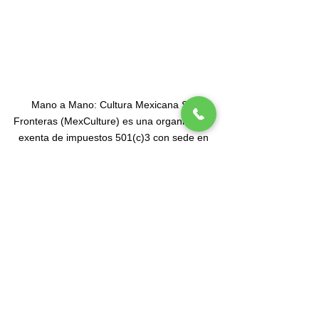
Mano a Mano: Cultura Mexicana Sin
Fronteras (MexCulture) es una organización
exenta de impuestos 501(c)3 con sede en
Nueva York dedicada a celebrar la cultura
mexicana.
Suscríbete a nuesta lista de correos
Tel
(212) 587-3070
•
(212) 587-3071
•
info@manoamano.us
475 Riverside Drive, Suite 434. Nueva York, NY
10115