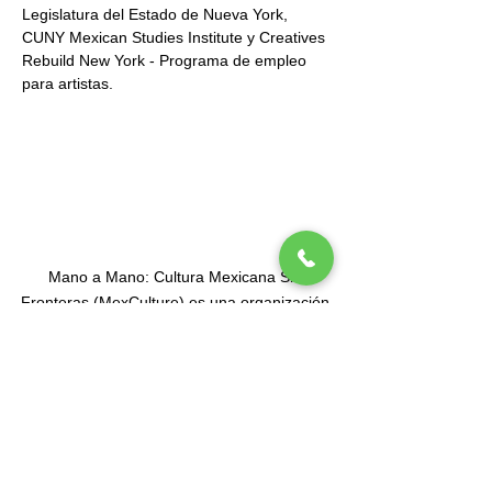
Legislatura del Estado de Nueva York, 
CUNY Mexican Studies Institute y Creatives 
Rebuild New York - Programa de empleo 
para artistas.
Mano a Mano: Cultura Mexicana Sin
Fronteras (MexCulture) es una organización
exenta de impuestos 501(c)3 con sede en
Nueva York dedicada a celebrar la cultura
mexicana.
Suscríbete a nuesta lista de correos