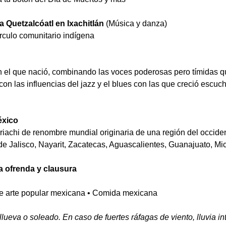
a Quetzalcóatl en Ixachitlán 
(Música y danza)
rculo comunitario indígena
en el que nació, combinando las voces poderosas pero tímidas q
n las influencias del jazz y el blues con las que creció escuc
éxico
riachi de renombre mundial originaria de una región del occide
de Jalisco, Nayarit, Zacatecas, Aguascalientes, Guanajuato, M
a ofrenda y clausura
de arte popular mexicana • Comida mexicana
llueva o soleado. En caso de fuertes ráfagas de viento, lluvia in