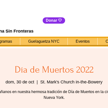
Donar 🤍
na Sin Fronteras
gramas
Guelaguetza NYC
Eventos
C
Día de Muertos 2022
dom, 30 de oct
  |  
St. Mark's Church in-the-Bowery
anos en nuestra hermosa tradición de Día de Muertos en la c
Nueva York.