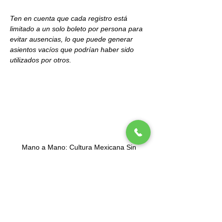
Ten en cuenta que cada registro está 
limitado a un solo boleto por persona para 
evitar ausencias, lo que puede generar 
asientos vacíos que podrían haber sido 
utilizados por otros.
Mano a Mano: Cultura Mexicana Sin
Fronteras (MexCulture) es una organización
exenta de impuestos 501(c)3 con sede en
Nueva York dedicada a celebrar la cultura
mexicana.
Suscríbete a nuesta lista de correos